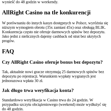
wynieść do 48 godzin w weekendy.
AllRight Casino na tle konkurencji
W porównaniu do innych kasyn dostępnych w Polsce, wyróżnia się
niższym wymogiem obrotu (35x zamiast 45x) oraz obsługą BLIK.
Konkurencja często nie oferuje darmowych spinów bez depozytu.
Jako jedni z nielicznych dajemy cashback od strat bez ukrytych
progów.
FAQ
Czy AllRight Casino oferuje bonus bez depozytu?
Tak, aktualnie nowi gracze otrzymują 25 darmowych spinów bez
depozytu po rejestracji. Warunkiem wypłaty wygranych jest
jednorazowa wpłata 30 zł.
Jak długo trwa weryfikacja konta?
Standardowo weryfikacja w Casino trwa do 24 godzin. W
przypadku szczytu obciążeniowego (weekend) może wydłużyć się
do 48 godzin.