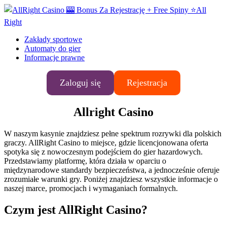
Skip
to
content
Zakłady sportowe
Automaty do gier
Informacje prawne
Zaloguj się
Rejestracja
Allright Casino
W naszym kasynie znajdziesz pełne spektrum rozrywki dla polskich
graczy. AllRight Casino to miejsce, gdzie licencjonowana oferta
spotyka się z nowoczesnym podejściem do gier hazardowych.
Przedstawiamy platformę, która działa w oparciu o
międzynarodowe standardy bezpieczeństwa, a jednocześnie oferuje
zrozumiałe warunki gry. Poniżej znajdziesz wszystkie informacje o
naszej marce, promocjach i wymaganiach formalnych.
Czym jest AllRight Casino?