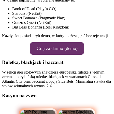
W Casino najchętniej wybierane automaty to:
Book of Dead (Play’n GO)
Starburst (NetEnt)
Sweet Bonanza (Pragmatic Play)
Gonzo’s Quest (NetEnt)
Big Bass Bonanza (Reel Kingdom)
Każdy slot posiada tryb demo, w który możesz grać bez rejestracji.
Graj za darmo (demo)
Ruletka, blackjack i baccarat
W sekcji gier stołowych znajdziesz europejską ruletkę z jednym
zerem, amerykańską ruletkę, blackjack w wariantach Classic i
Atlantic City oraz baccarat z opcją Side Bets. Minimalna stawka dla
stołów wirtualnych wynosi 2 zł.
Kasyno na żywo