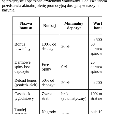
są przejrzyste i opatrzone czytelnymi warunkami. Poniższa tabela
przedstawia aktualną ofertę promocyjną dostępną w naszym
kasynie.
Nazwa
Minimalny
Wartość
Rodzaj
bonusu
depozyt
bonusu
do 500 zł +
Bonus
100% od
50
20 zł
powitalny
depozytu
darmowych
spinów
Darmowe
25
Free
spiny bez
0 zł
darmowych
Spiny
depozytu
spinów
Reload bonus
50% od
50 zł
do 200 zł
(poniedziałek)
depozytu
Cashback
Zwrot
brak
10% od
tygodniowy
strat
(automatyczny)
strat netto
Turniej
Nagrody
pula 10 000