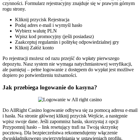
czynności. Formularz rejestracyjny znajduje się w prawym górnym
rogu strony.
Kliknij przycisk Rejestracja
Podaj adres e-mail i wymyśl hasło
Wybierz walutę PLN
Wpisz kod promocyjny (jeśli posiadasz)
Zaakceptuj regulamin i politykę odpowiedzialnej gry
Kliknij Załóż konto
Po rejestracji możesz od razu przejść do wpłaty pierwszego
depozytu. Nasz system nie wymaga natychmiastowej weryfikacji,
ale pamiętaj – pełne logowanie z dostępem do wypłat jest możliwe
dopiero po potwierdzeniu tożsamości.
Jak przebiega logowanie do kasyna?
Do AllRight Casino logowanie odbywa się za pomocą adresu e-mail
i hasła. Na stronie głównej kliknij przycisk Wejście, a następnie
wpisz swoje dane. Jeśli zapomnisz hasła, skorzystaj z opcji
Przypomnij hasło – link resetujący trafi na Twoją skrzynkę
pocztową. Dla bezpieczeństwa rekomendujemy włączenie
dwuskładnikowego uwierzytelniania w ustawieniach profilu.